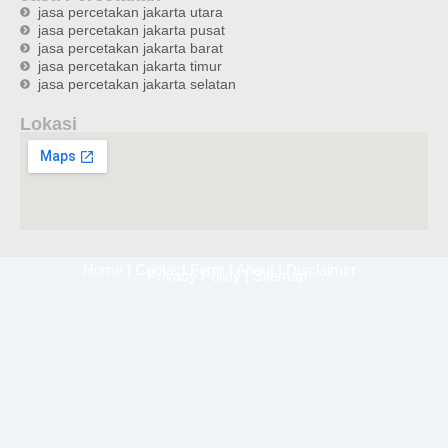
jasa percetakan jakarta utara
jasa percetakan jakarta pusat
jasa percetakan jakarta barat
jasa percetakan jakarta timur
jasa percetakan jakarta selatan
Lokasi
Home
|
Contact Form
|
About
|
Disclaimer
Privacy Policy
|
Sitemap