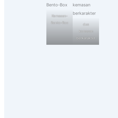
Kemasan-
Bento-Box
dus
kemasan
berkarakter