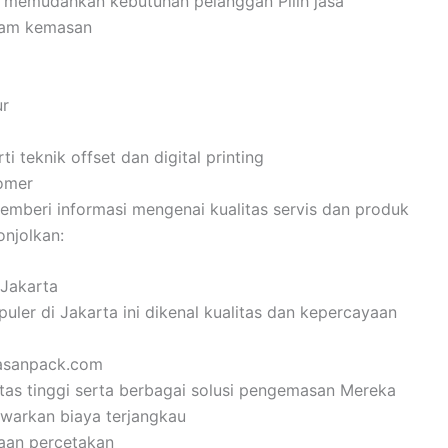
a memudahkan kebutuhan pelanggan Pilih jasa
cam kemasan
ur
eknik offset dan digital printing
tomer
emberi informasi mengenai kualitas servis dan produk
onjolkan:
 Jakarta
uler di Jakarta ini dikenal kualitas dan kepercayaan
masanpack.com
litas tinggi serta berbagai solusi pengemasan Mereka
warkan biaya terjangkau
haan percetakan