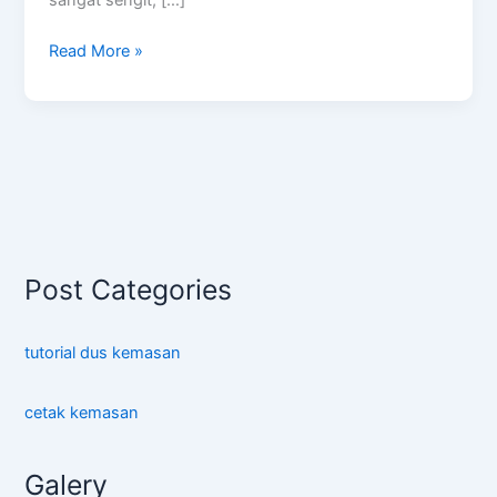
Tugu
Utara
Read More »
Post Categories
tutorial dus kemasan
cetak kemasan
Galery