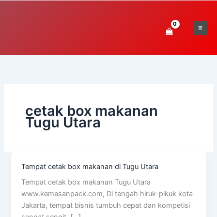
Skip
to
content
cetak box makanan
Tugu Utara
Tempat cetak box makanan di Tugu Utara
Tempat
cetak
Tempat cetak box makanan Tugu Utara
box
www.kemasanpack.com, Di tengah hiruk-pikuk kota
makanan
Jakarta, tempat bisnis tumbuh cepat dan kompetisi
di
sangat sengit, […]