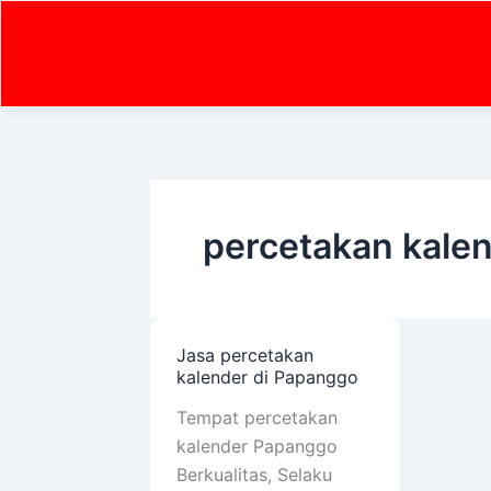
Skip
to
content
percetakan kale
Jasa percetakan
Jasa
kalender di Papanggo
percetakan
kalender
Tempat percetakan
di
kalender Papanggo
Papanggo
Berkualitas, Selaku