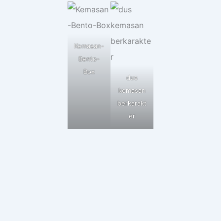
Kemasan-
Bento-
Box
dus
kemasan
berkarakt
er