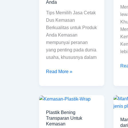
Cetak
Ke
Anda
Mem
Dus
Ker
Tips Memilih Jasa Cetak
lew
Kemasan
Eks
Dus Kemasan
Khu
Berkualitas
Berkualitas untuk Produk
Mer
untuk
Anda Kemasan
Ker
Produk
mempunyai peranan
Kem
Anda
yang penting pada dunia
leb
usaha, khususnya dalam
Rea
Read More »
Plastik
Man
Bening
ser
Plastik Bening
Transparan
keg
Transparan Untuk
Man
Untuk
dari
Kemasan
dar