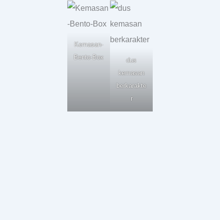
Kemasan-
Bento-Box
dus
kemasan
berkarakte
r