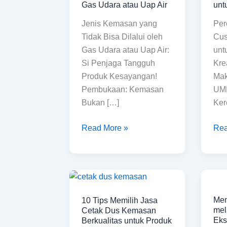
Gas Udara atau Uap Air
un
Bisa
keci
Jenis Kemasan yang
Per
Dilalui
unt
Tidak Bisa Dilalui oleh
Cus
oleh
UM
Gas Udara atau Uap Air:
unt
Gas
Si Penjaga Tangguh
Kre
Udara
Produk Kesayangan!
Mak
atau
Pembukaan: Kemasan
UM
Uap
Bukan […]
Ker
Air
Read More »
Rea
10
Me
Tips
Citr
Mem
10 Tips Memilih Jasa
Memilih
Bra
mel
Cetak Dus Kemasan
Jasa
mel
Eks
Berkualitas untuk Produk