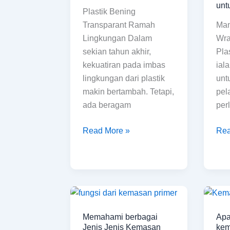
Kemasan
jeni
unt
Plastik Bening
plas
Man
Transparant Ramah
wra
Wra
Lingkungan Dalam
unt
Pla
sekian tahun akhir,
trav
ial
kekuatiran pada imbas
unt
lingkungan dari plastik
pel
makin bertambah. Tetapi,
per
ada beragam
Rea
Read More »
Memahami
Ap
berbagai
saj
Memahami berbagai
Apa
Jenis
man
Jenis Jenis Kemasan
kem