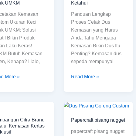
tuk UMKM
Ketahui
l
yang
cetakan Kemasan
Panduan Lengkap
uk
Harus
tom Ukuran Kecil
Proses Cetak Dus
KM
Anda
uk UMKM: Solusi
Kemasan yang Harus
Ketahui
atif Bikin Produk
Anda Tahu Mengapa
in Laku Keras!
Kemasan Bikin Dus Itu
KM Butuh Kemasan
Penting? Kemasan dus
en, Kenapa? Halo,
sepeda mempunyai
d More »
Read More »
mbangun
Papercraft
a
pisang
bangun Citra Brand
Papercraft pisang nugget
nd
nugget
alui Kemasan Kertas
alui
papercraft pisang nugget
klusif