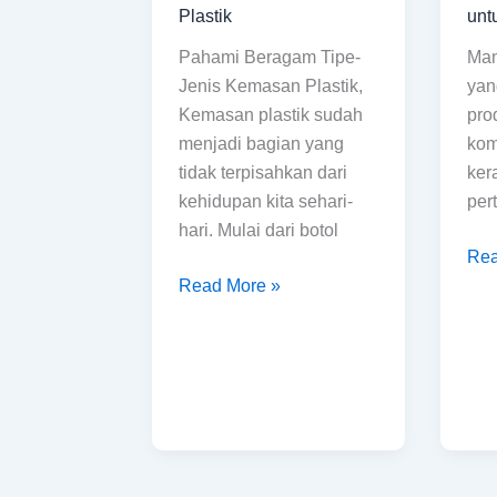
Jenis
dari
Plastik
unt
Kemasan
ke
Pahami Beragam Tipe-
Man
Plastik
yan
Jenis Kemasan Plastik,
yan
bai
Kemasan plastik sudah
pro
unt
menjadi bagian yang
kom
seb
tidak terpisahkan dari
ker
pro
kehidupan kita sehari-
per
hari. Mulai dari botol
Rea
Read More »