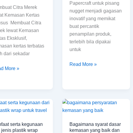
masan
Papercraft untuk pisang
buat Citra Merek
tas
nugget menjadi gagasan
at Kemasan Kertas
klusif
inovatif yang memikat
sus Membuat Citra
buat percantik
ek lewat Kemasan
penampilan produk,
tas Eksklusif,
terlebih bila dipakai
asan kertas terbatas
untuk
ih dari sekadar
Read More »
d More »
faat
Bagaimana
ta
syarat
unaan
dasar
faat serta kegunaan
Bagaimana syarat dasar
kemasan
i jenis plastik wrap
kemasan yang baik dan