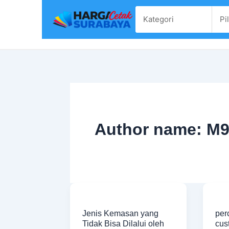
Skip
to
content
Author name: 
Jenis
per
Kemasan
ke
Jenis Kemasan yang
per
yang
cus
Tidak Bisa Dilalui oleh
cus
Tidak
uku