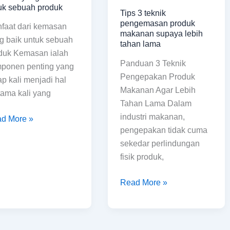
pengemasan
uk sebuah produk
Tips 3 teknik
masan
produk
pengemasan produk
faat dari kemasan
g
makanan
makanan supaya lebih
g baik untuk sebuah
k
supaya
tahan lama
duk Kemasan ialah
uk
lebih
Panduan 3 Teknik
ponen penting yang
uah
tahan
Pengepakan Produk
ap kali menjadi hal
duk
lama
Makanan Agar Lebih
tama kali yang
Tahan Lama Dalam
industri makanan,
d More »
pengepakan tidak cuma
sekedar perlindungan
fisik produk,
Read More »