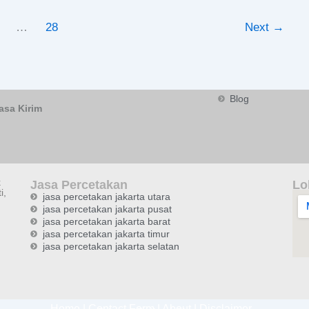
…
28
Next
→
Blog
asa Kirim
k
Jasa Percetakan
Lo
i,
jasa percetakan jakarta utara
jasa percetakan jakarta pusat
jasa percetakan jakarta barat
jasa percetakan jakarta timur
jasa percetakan jakarta selatan
Home
|
Contact Form
|
About
|
Disclaimer