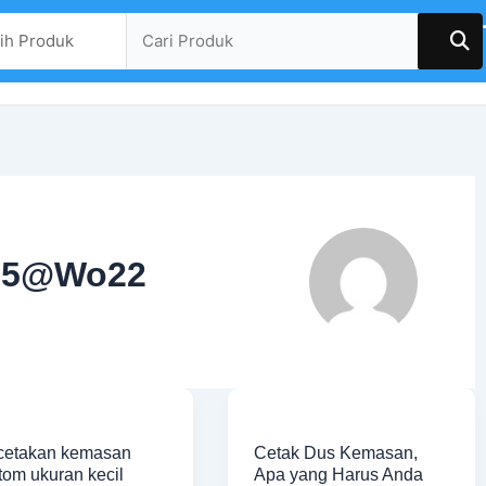
M95@Wo22
cetakan
Cetak
masan
Dus
cetakan kemasan
Cetak Dus Kemasan,
tom
Kemasan,
tom ukuran kecil
Apa yang Harus Anda
ran
Apa