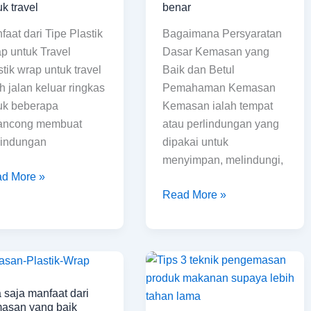
s
yang
uk travel
benar
tik
baik
faat dari Tipe Plastik
Bagaimana Persyaratan
p
dan
p untuk Travel
Dasar Kemasan yang
uk
benar
stik wrap untuk travel
Baik dan Betul
el
ah jalan keluar ringkas
Pemahaman Kemasan
uk beberapa
Kemasan ialah tempat
ancong membuat
atau perlindungan yang
lindungan
dipakai untuk
menyimpan, melindungi,
d More »
Read More »
a
Tips
a
3
 saja manfaat dari
faat
teknik
asan yang baik