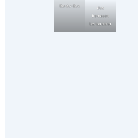
Bento-Box
dus
kemasan
berkarakter