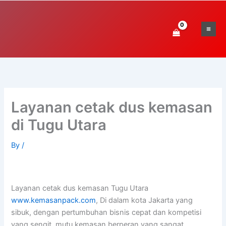
Skip
to
content
Layanan cetak dus kemasan
di Tugu Utara
By
/
Layanan cetak dus kemasan Tugu Utara
www.kemasanpack.com
, Di dalam kota Jakarta yang
sibuk, dengan pertumbuhan bisnis cepat dan kompetisi
yang sengit, mutu kemasan berperan yang sangat