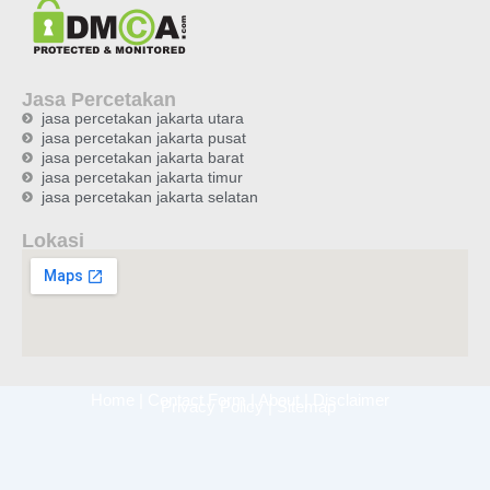
Jasa Percetakan
jasa percetakan jakarta utara
jasa percetakan jakarta pusat
jasa percetakan jakarta barat
jasa percetakan jakarta timur
jasa percetakan jakarta selatan
Lokasi
Home
|
Contact Form
|
About
|
Disclaimer
Privacy Policy
|
Sitemap