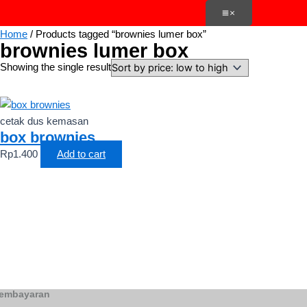
Skip
to
Home
/ Products tagged “brownies lumer box”
content
brownies lumer box
Showing the single result
cetak dus kemasan
box brownies
Rp
1.400
Add to cart
embayaran