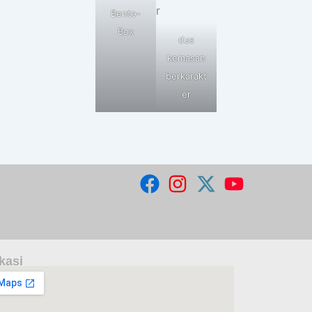
Bento-
Box
dus
kemasan
berkarakt
er
kasi