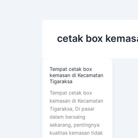
Skip
to
content
cetak box kemas
Tempat cetak box
Tempat
kemasan di Kecamatan
cetak
Tigaraksa
box
Tempat cetak box
kemasan
kemasan di Kecamatan
di
Tigaraksa, Di pasar
Kecamatan
dalam bersaing
Tigaraksa
sekarang, pentingnya
kualitas kemasan tidak