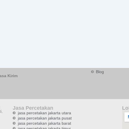
Blog
asa Kirim
k
Jasa Percetakan
Lo
i,
jasa percetakan jakarta utara
jasa percetakan jakarta pusat
jasa percetakan jakarta barat
jasa percetakan jakarta timur