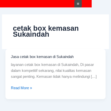
Skip
to
content
cetak box kemasan
Sukaindah
Jasa cetak box kemasan di Sukaindah
Jasa
cetak
layanan cetak box kemasan di Sukaindah, Di pasar
box
dalam kompetitif sekarang, nilai kualitas kemasan
kemasan
sangat penting. Kemasan tidak hanya melindungi […]
di
Sukaindah
Read More »