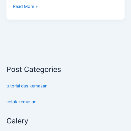
Tanjung
Read More »
Duren
Utara
Post Categories
tutorial dus kemasan
cetak kemasan
Galery