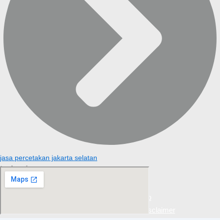
jasa percetakan jakarta selatan
Lokasi
Privacy Policy
|
Sitemap
Home
|
Contact Form
|
About
|
Disclaimer