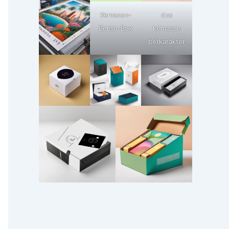
Kemasan-
dus
Bento-Box
kemasan
berkarakter