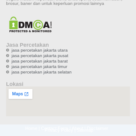
brosur, baner dan untuk keperluan promosi lainnya
Jasa Percetakan
jasa percetakan jakarta utara
jasa percetakan jakarta pusat
jasa percetakan jakarta barat
jasa percetakan jakarta timur
jasa percetakan jakarta selatan
Lokasi
Home
|
Contact Form
|
About
|
Disclaimer
Privacy Policy
|
Sitemap