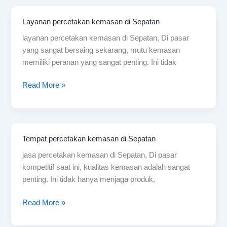
Layanan percetakan kemasan di Sepatan
Layanan
percetakan
layanan percetakan kemasan di Sepatan, Di pasar
kemasan
yang sangat bersaing sekarang, mutu kemasan
di
memiliki peranan yang sangat penting. Ini tidak
Sepatan
Read More »
Tempat percetakan kemasan di Sepatan
Tempat
percetakan
jasa percetakan kemasan di Sepatan, Di pasar
kemasan
kompetitif saat ini, kualitas kemasan adalah sangat
di
penting. Ini tidak hanya menjaga produk,
Sepatan
Read More »