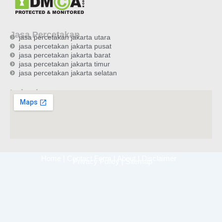
Jasa Percetakan
jasa percetakan jakarta utara
jasa percetakan jakarta pusat
jasa percetakan jakarta barat
jasa percetakan jakarta timur
jasa percetakan jakarta selatan
Lokasi
Home
|
Contact Form
|
About
|
Disclaimer
Privacy Policy
|
Sitemap