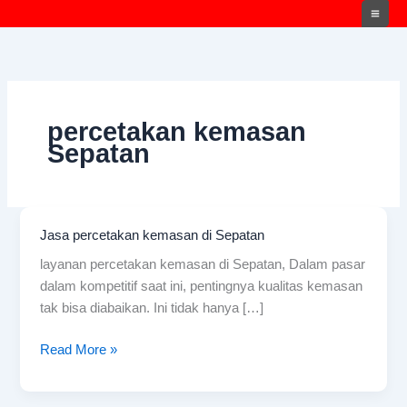
Skip
to
content
percetakan kemasan
Sepatan
Jasa percetakan kemasan di Sepatan
Jasa
percetakan
layanan percetakan kemasan di Sepatan, Dalam pasar
kemasan
dalam kompetitif saat ini, pentingnya kualitas kemasan
di
tak bisa diabaikan. Ini tidak hanya […]
Sepatan
Read More »